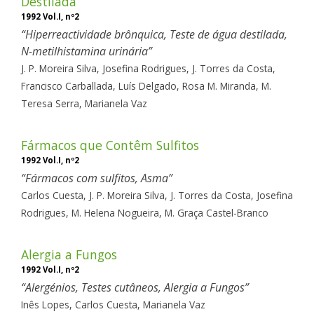
Destilada
1992 Vol.I, nº2
Hiperreactividade brônquica, Teste de água destilada,
N-metilhistamina urinária
J. P. Moreira Silva,
Josefina Rodrigues,
J. Torres da Costa,
Francisco Carballada,
Luís Delgado,
Rosa M. Miranda,
M.
Teresa Serra,
Marianela Vaz
Fármacos que Contêm Sulfitos
1992 Vol.I, nº2
Fármacos com sulfitos, Asma
Carlos Cuesta,
J. P. Moreira Silva,
J. Torres da Costa,
Josefina
Rodrigues,
M. Helena Nogueira,
M. Graça Castel-Branco
Alergia a Fungos
1992 Vol.I, nº2
Alergénios, Testes cutâneos, Alergia a Fungos
Inês Lopes,
Carlos Cuesta,
Marianela Vaz