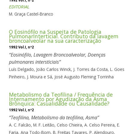
1992 Vol.I, nº2
EDITORIAL
M. Graça Castel-Branco
O Eosinófilo na Suspeita de Patologia
PulmonarInterticial. Contributo da lavagem
broncoalveolar na sua caracterização
1992 Vol.I, nº2
Eosinófilo, Lavagem Broncoalveolar, Doenças
pulmonares intersticiais
Luís Delgado,
João Carlos Winck,
J. Torres da Costa,
L. Goes
Pinheiro,
J. Moura e Sá,
José Augusto Fleming Torrinha
Metabolismo da Teofilina / Frequência de
Internamento por Agudização da Asma
Brônquica: Casualidade ou Causalidade?
1992 Vol.I, nº2
Teofilina, Metabolismo da teofilina, Asma
A. C. Falcão,
M. F. Leitão,
Celso Chieira,
A. Celso Pereira,
E.
Faria,
Ana Todo-Bom,
B. Freitas Tavares,
P. Alendouro,