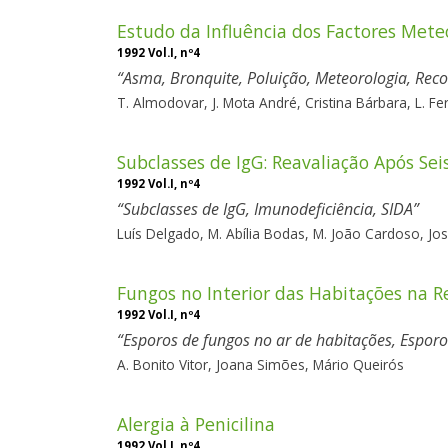
Estudo da Influência dos Factores Met
1992 Vol.I, nº4
Asma, Bronquite, Poluição, Meteorologia, Reco
T. Almodovar,
J. Mota André,
Cristina Bárbara,
L. Fe
Subclasses de IgG: Reavaliação Após Se
1992 Vol.I, nº4
Subclasses de IgG, Imunodeficiência, SIDA
Luís Delgado,
M. Abília Bodas,
M. João Cardoso,
Jo
Fungos no Interior das Habitações na R
1992 Vol.I, nº4
Esporos de fungos no ar de habitações, Espor
A. Bonito Vitor,
Joana Simões,
Mário Queirós
Alergia à Penicilina
1992 Vol.I, nº4