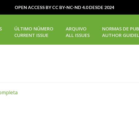
OPEN ACCESS BY CC BY-NC-ND 4.0 DESDE 2024
S
ÚLTIMO NÚMERO
ARQUIVO
NORMAS DE PUB
CURRENT ISSUE
ALL ISSUES
AUTHOR GUIDEL
completa