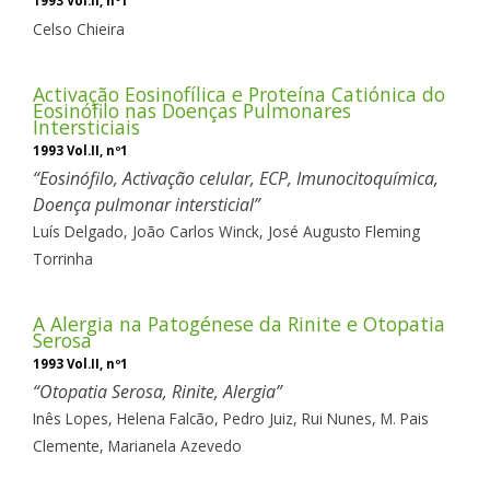
1993 Vol.II, nº1
Celso Chieira
Activação Eosinofílica e Proteína Catiónica do
Eosinófilo nas Doenças Pulmonares
Intersticiais
1993 Vol.II, nº1
Eosinófilo, Activação celular, ECP, Imunocitoquímica,
Doença pulmonar intersticial
Luís Delgado,
João Carlos Winck,
José Augusto Fleming
Torrinha
A Alergia na Patogénese da Rinite e Otopatia
Serosa
1993 Vol.II, nº1
Otopatia Serosa, Rinite, Alergia
Inês Lopes,
Helena Falcão,
Pedro Juiz,
Rui Nunes,
M. Pais
Clemente,
Marianela Azevedo