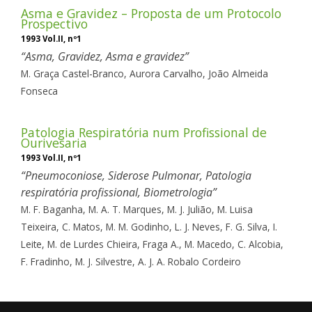
Asma e Gravidez – Proposta de um Protocolo
Prospectivo
1993 Vol.II, nº1
Asma, Gravidez, Asma e gravidez
M. Graça Castel-Branco,
Aurora Carvalho,
João Almeida
Fonseca
Patologia Respiratória num Profissional de
Ourivesaria
1993 Vol.II, nº1
Pneumoconiose, Siderose Pulmonar, Patologia
respiratória profissional, Biometrologia
M. F. Baganha,
M. A. T. Marques,
M. J. Julião,
M. Luisa
Teixeira,
C. Matos,
M. M. Godinho,
L. J. Neves,
F. G. Silva,
I.
Leite,
M. de Lurdes Chieira,
Fraga A.,
M. Macedo,
C. Alcobia,
F. Fradinho,
M. J. Silvestre,
A. J. A. Robalo Cordeiro