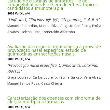
Estudo de citocinas de linfócitos T e de
Imunoglobulinas E e G em doentes atópicos
candidatos a imunoterapia
2003 Vol.XI, nº4
Linfócito T, Citocinas, IgE, IgG, IFN-gamma;, IL-4, IL-5
Manuela Rebordão,
Manuel Silva,
Augusto Remédios,
Emília
Alvares,
Helena Pinto,
Esmeraldo Alfarroba
Avaliação da resposta imunológica à prova de
provocação nasal específica: estudo de
quimiocinas em secreções nasais
2003 Vol.XI, nº4
Provocação nasal específica, Quimiocinas, Eotaxina,
RANTES
Graça Loureiro,
Carlos Loureiro,
Fátima Garção,
Vera Alves,
Manuel Santos Rosa,
Celso Chieira
Caracterização dos doentes com síndroma de
alergia múltipla a fármacos
2003 Vol.XI, nº4