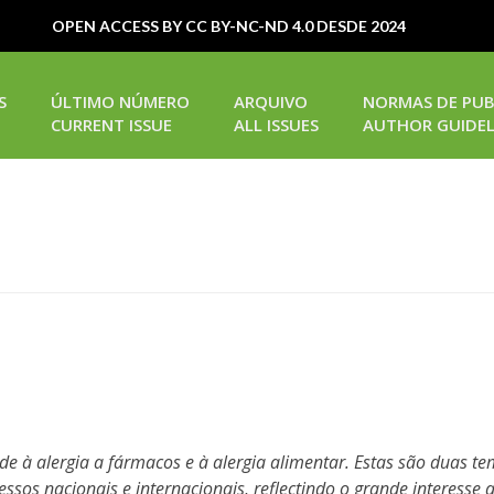
OPEN ACCESS BY CC BY-NC-ND 4.0 DESDE 2024
S
ÚLTIMO NÚMERO
ARQUIVO
NORMAS DE PUB
CURRENT ISSUE
ALL ISSUES
AUTHOR GUIDEL
ade à alergia a fármacos e à alergia alimentar. Estas são duas t
ssos nacionais e internacionais, reflectindo o grande interesse