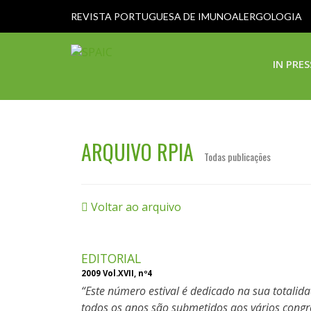
REVISTA PORTUGUESA DE IMUNOALERGOLOGIA
IN PRES
ARQUIVO RPIA
Todas publicações
Voltar ao arquivo
EDITORIAL
2009 Vol.XVII, nº4
Este número estival é dedicado na sua totalid
todos os anos são submetidos aos vários congre