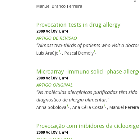
Manuel Branco Ferreira
Provocation tests in drug allergy
2009 Vol.XVII, nº4
ARTIGO DE REVISÃO
Almost two-thirds of patients who visit a doctor 
1
2
,
,
Luís Araújo
,
Pascal Demoly
Microarray -immuno solid -phase allergen
2009 Vol.XVII, nº4
ARTIGO ORIGINAL
As moléculas alergénicas purificadas têm sido 
diagnóstico de alergia alimentar.
1
1
,
,
Anna Sokolova
,
Ana Célia Costa
,
Manuel Pereir
Provocação com inibidores da ciclooxige
2009 Vol.XVII, nº4