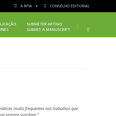
A RPIA
CONSELHO EDITORIAL
LICAÇÃO
SUBMETER ARTIGO
INES
SUBMIT A MANUSCRIPT
emáticas muito frequentes nos trabalhos que
 que sempre suscitam.