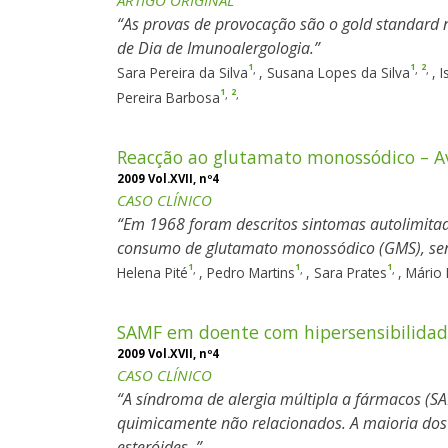
ARTIGO ORIGINAL
As provas de provocação são o gold standard n
de Dia de Imunoalergologia.
1
1
2
,
,
,
Sara Pereira da Silva
,
Susana Lopes da Silva
,
I
1
2
,
,
Pereira Barbosa
Reacção ao glutamato monossódico – Av
2009 Vol.XVII, nº4
CASO CLÍNICO
Em 1968 foram descritos sintomas autolimitad
consumo de glutamato monossódico (GMS), sen
1
1
1
,
,
,
Helena Pité
,
Pedro Martins
,
Sara Prates
,
Mário 
SAMF em doente com hipersensibilidade
2009 Vol.XVII, nº4
CASO CLÍNICO
A síndroma de alergia múltipla a fármacos (SA
quimicamente não relacionados. A maioria dos S
esteróides.