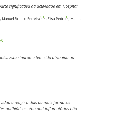
rte significativa da actividade em Hospital
1
2
1
,
,
,
,
Manuel Branco Ferreira
,
Elisa Pedro
,
Manuel
es
nês. Esta síndrome tem sido atribuída ao
ivíduo a reagir a dois ou mais fármacos
s antibióticos e/ou anti-inflamatórios não