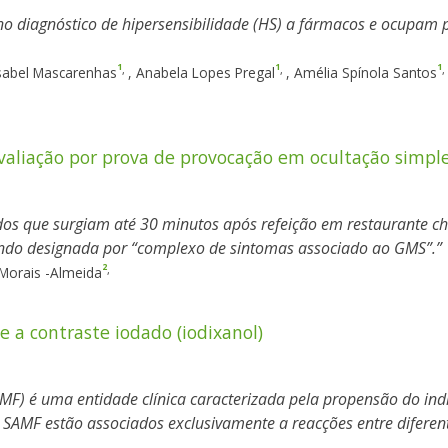
o diagnóstico de hipersensibilidade (HS) a fármacos e ocupam pa
1
1
1
,
,
,
sabel Mascarenhas
,
Anabela Lopes Pregal
,
Amélia Spínola Santos
aliação por prova de provocação em ocultação simpl
os que surgiam até 30 minutos após refeição em restaurante chi
do designada por “complexo de sintomas associado ao GMS”.
2
,
Morais -Almeida
 a contraste iodado (iodixanol)
MF) é uma entidade clínica caracterizada pela propensão do ind
AMF estão associados exclusivamente a reacções entre diferente