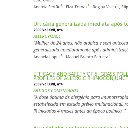
1
1
1
,
,
,
Andreia Ferrão
,
Elza Tomaz
,
Regina Viseu
,
Fili
Urticária generalizada imediata após t
2009 Vol.XVII, nº4
ALLERGYMAGE
Mulher de 24 anos, não atópica e sem anteced
generalizada imediatamente após administração
1
1
,
,
Anabela Lopes
,
Manuel Branco Ferreira
EFFICACY AND SAFETY OF 5 -GRASS PO
PROFILES OF ALLERGIC RHINOCONJUNCT
2009 Vol.XVII, nº4
ARTIGOS COMENTADOS
A dose óptima de alergénio para imunoterapia 
estabelecida em estudo prévio multinacional,
IR iniciadas 4 meses antes da época polínica.
Actualidades em Imunoalergologia: Ale