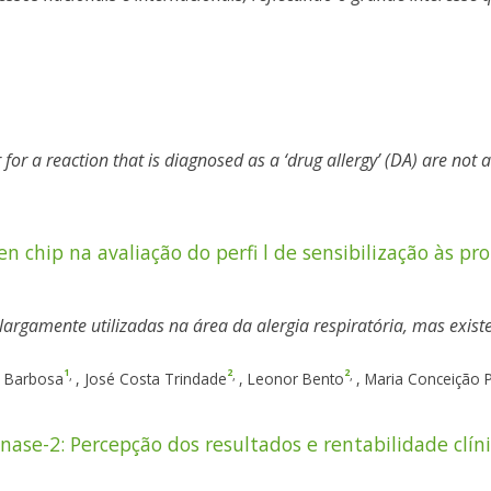
for a reaction that is diagnosed as a ‘drug allergy’ (DA) are not al
 chip na avaliação do perfi l de sensibilização às pro
largamente utilizadas na área da alergia respiratória, mas exist
1
2
2
,
,
,
a Barbosa
,
José Costa Trindade
,
Leonor Bento
,
Maria Conceição 
nase-2: Percepção dos resultados e rentabilidade clín