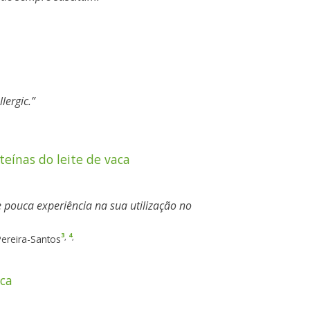
lergic.
teínas do leite de vaca
e pouca experiência na sua utilização no
3
4
,
,
Pereira-Santos
ica