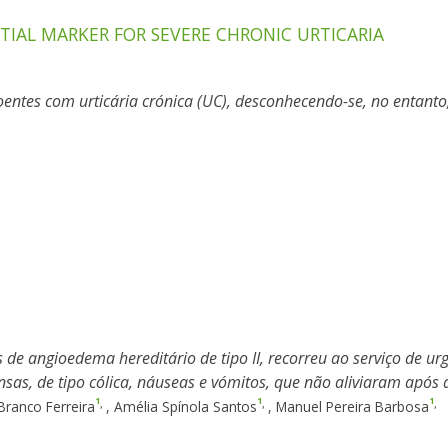
TIAL MARKER FOR SEVERE CHRONIC URTICARIA
oentes com urticária crónica (UC), desconhecendo-se, no entanto,
e angioedema hereditário de tipo II, recorreu ao serviço de urgê
ensas, de tipo cólica, náuseas e vómitos, que não aliviaram após
1
1
1
,
,
,
Branco Ferreira
,
Amélia Spínola Santos
,
Manuel Pereira Barbosa