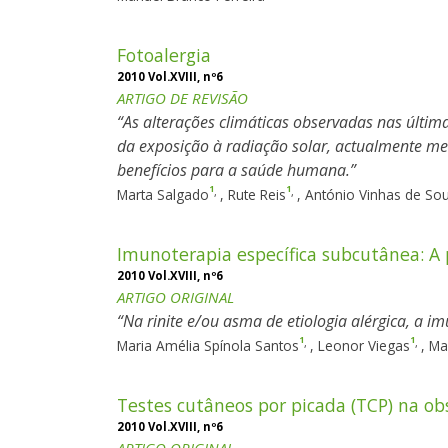
Fotoalergia
2010 Vol.XVIII, nº6
ARTIGO DE REVISÃO
As alterações climáticas observadas nas últ
da exposição à radiação solar, actualmente men
benefícios para a saúde humana.
1
1
,
,
Marta Salgado
,
Rute Reis
,
António Vinhas de So
Imunoterapia específica subcutânea: A
2010 Vol.XVIII, nº6
ARTIGO ORIGINAL
Na rinite e/ou asma de etiologia alérgica, a i
1
1
,
,
Maria Amélia Spínola Santos
,
Leonor Viegas
,
Ma
Testes cutâneos por picada (TCP) na ob
2010 Vol.XVIII, nº6