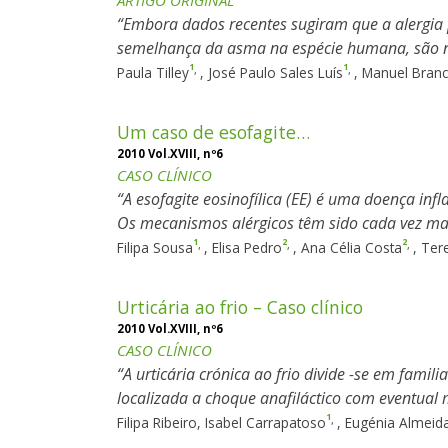
ARTIGO ORIGINAL
Embora dados recentes sugiram que a alergia 
semelhança da asma na espécie humana, são nec
1
1
,
,
Paula Tilley
,
José Paulo Sales Luís
,
Manuel Branc
Um caso de esofagite…
2010 Vol.XVIII, nº6
CASO CLÍNICO
A esofagite eosinofílica (EE) é uma doença inf
Os mecanismos alérgicos têm sido cada vez mai
1
2
2
,
,
,
Filipa Sousa
,
Elisa Pedro
,
Ana Célia Costa
,
Ter
Urticária ao frio – Caso clínico
2010 Vol.XVIII, nº6
CASO CLÍNICO
A urticária crónica ao frio divide -se em famil
localizada a choque anafiláctico com eventual
1
,
Filipa Ribeiro, Isabel Carrapatoso
,
Eugénia Almeida