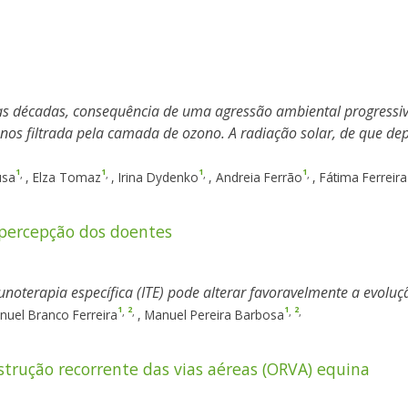
imas décadas, consequência de uma agressão ambiental progress
os filtrada pela camada de ozono. A radiação solar, de que dep
1
1
1
1
,
,
,
,
usa
,
Elza Tomaz
,
Irina Dydenko
,
Andreia Ferrão
,
Fátima Ferreira
 percepção dos doentes
munoterapia específica (ITE) pode alterar favoravelmente a evolu
1
2
1
2
,
,
,
,
nuel Branco Ferreira
,
Manuel Pereira Barbosa
strução recorrente das vias aéreas (ORVA) equina