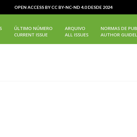
OPEN ACCESS BY CC BY-NC-ND 4.0 DESDE 2024
S
ÚLTIMO NÚMERO
ARQUIVO
NORMAS DE PUB
CURRENT ISSUE
ALL ISSUES
AUTHOR GUIDEL