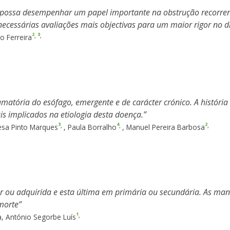
possa desempenhar um papel importante na obstrução recorrent
essárias avaliações mais objectivas para um maior rigor no di
2
3
,
,
o Ferreira
lamatória do esófago, emergente e de carácter crónico. A histór
s implicados na etiologia desta doença.
3
4
2
,
,
,
esa Pinto Marques
,
Paula Borralho
,
Manuel Pereira Barbosa
iar ou adquirida e esta última em primária ou secundária. As mani
 morte
1
,
, António Segorbe Luís