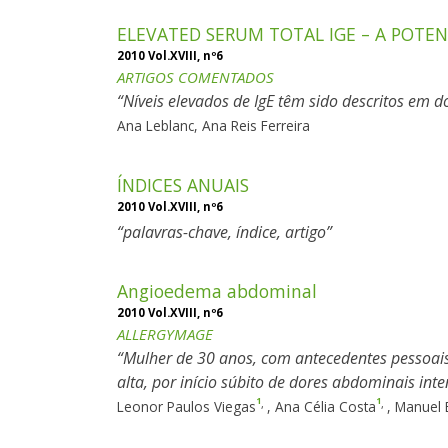
ELEVATED SERUM TOTAL IGE – A POTEN
2010 Vol.XVIII, nº6
ARTIGOS COMENTADOS
Níveis elevados de IgE têm sido descritos em d
Ana Leblanc
,
Ana Reis Ferreira
ÍNDICES ANUAIS
2010 Vol.XVIII, nº6
palavras-chave, índice, artigo
Angioedema abdominal
2010 Vol.XVIII, nº6
ALLERGYMAGE
Mulher de 30 anos, com antecedentes pessoais d
alta, por início súbito de dores abdominais int
1
1
,
,
Leonor Paulos Viegas
,
Ana Célia Costa
,
Manuel 