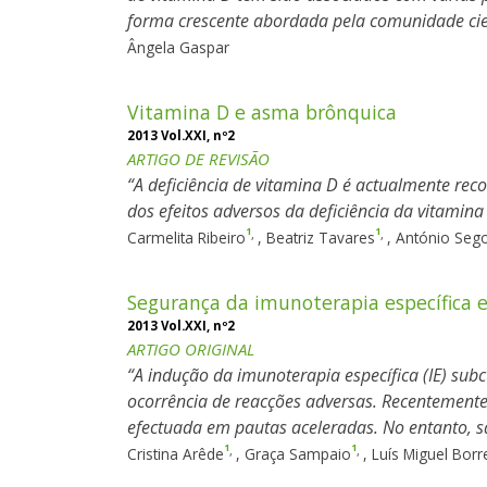
forma crescente abordada pela comunidade cien
Ângela Gaspar
Vitamina D e asma brônquica
2013 Vol.XXI, nº2
ARTIGO DE REVISÃO
A deficiência de vitamina D é actualmente re
dos efeitos adversos da deficiência da vitamin
1
1
,
,
Carmelita Ribeiro
,
Beatriz Tavares
,
António Sego
Segurança da imunoterapia específica e
2013 Vol.XXI, nº2
ARTIGO ORIGINAL
A indução da imunoterapia específica (IE) sub
ocorrência de reacções adversas. Recentemente
efectuada em pautas aceleradas. No entanto, s
1
1
,
,
Cristina Arêde
,
Graça Sampaio
,
Luís Miguel Bor