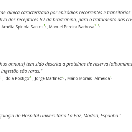
e clínica caracterizada por episódios recorrentes e transitór
tivo dos receptores B2 da bradicinina, para o tratamento das cri
1
1
2
,
,
,
,
Amélia Spínola Santos
,
Manuel Pereira Barbosa
thus annuus) tem sido descrita a proteínas de reserva (albuminas 
 ingestão são raras.
1
2
2
1
,
,
,
,
,
Idoia Postigo
,
Jorge Martínez
,
Mário Morais -Almeida
rgologia do Hospital Universitário La Paz, Madrid, Espanha.