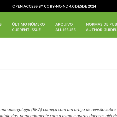
OPEN ACCESS BY CC BY-NC-ND 4.0 DESDE 2024
S
ÚLTIMO NÚMERO
ARQUIVO
NORMAS DE PUB
CURRENT ISSUE
ALL ISSUES
AUTHOR GUIDEL
munoalergologia (RPIA) começa com um artigo de revisão sobre 
patologias, nomeadamente com a asma e outras doenças alérgica