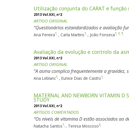
Utilização conjunta do CARAT e função r
2013 Vol.XXI, nº2
ARTIGO ORIGINAL
Questionários estandardizados e avaliação fun
1
1
1
2
3
,
,
,
,
,
Ana Pereira
,
Carla Martins
,
João Fonseca
Avaliação da evolução e controlo da a
2013 Vol.XXI, nº2
ARTIGO ORIGINAL
A asma complica frequentemente a gravidez, se
1
1
,
,
Ana Leblanc
,
Eunice Dias de Castro
MATERNAL AND NEWBORN VITAMIN D S
STUDY
2013 Vol.XXI, nº2
ARTIGOS COMENTADOS
Os níveis de vitamina D estão associados ao d
1
2
,
,
Natacha Santos
,
Teresa Moscoso