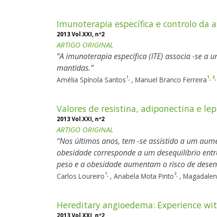
Imunoterapia específica e controlo da 
2013 Vol.XXI, nº2
ARTIGO ORIGINAL
A imunoterapia específica (ITE) associa -se a
mantidas.
1
1
2
,
,
Amélia Spínola Santos
,
Manuel Branco Ferreira
Valores de resistina, adiponectina e l
2013 Vol.XXI, nº2
ARTIGO ORIGINAL
Nos últimos anos, tem -se assistido a um aum
obesidade corresponde a um desequilíbrio entr
peso e a obesidade aumentam o risco de dese
1
2
,
,
Carlos Loureiro
,
Anabela Mota Pinto
,
Magadalen
Hereditary angioedema: Experience with
2013 Vol.XXI, nº2