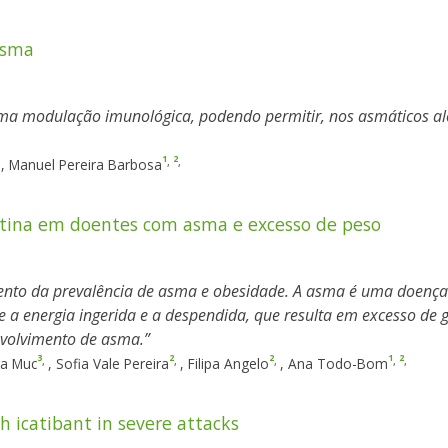
asma
 uma modulação imunológica, podendo permitir, nos asmáticos alér
1
2
,
,
,
,
Manuel Pereira Barbosa
eptina em doentes com asma e excesso de peso
ento da prevalência de asma e obesidade. A asma é uma doença i
e a energia ingerida e a despendida, que resulta em excesso de
nvolvimento de asma.
3
2
2
1
2
,
,
,
,
,
a Muc
,
Sofia Vale Pereira
,
Filipa Angelo
,
Ana Todo-Bom
 icatibant in severe attacks