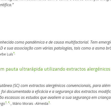
tífica.
conhecida como pandémica e de causa multifactorial. Tem emerg
a D e sua associação com várias patologias, tais como a asma br
1
,
rbe Luís
m pauta ultrarápida utilizando extractos alergénicos
cutânea (SC) com extractos alergénicos convencionais, para além
 foi documentada a eficácia e a segurança dos extractos modifi
ão escassos os estudos que avaliem a sua segurança em criança
1
2
1
,
,
,
rego
,
Mário Morais -Almeida