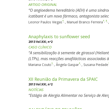
ARTIGO ORIGINAL
O angioedema hereditário (AEH) é uma síndrom
icatibant é um novo fármaco, antagonista selec
1
1
2
,
,
,
Leonor Paulos Viegas
,
Manuel Branco Ferreira
Anaphylaxis to sunflower seed
2013 Vol.XXI, nº2
CASO CLÍNICO
A sensibilização à semente de girassol (Helian
(LTPs), mas reacções anafilácticas associadas à
1
1
,
,
Mariana Couto
,
Ângela Gaspar
,
Susana Piedade
XII Reunião da Primavera da SPAIC
2013 Vol.XXI, nº2
NOTÍCIAS
Estágio de Alergia Alimentar no Serviço de Ale