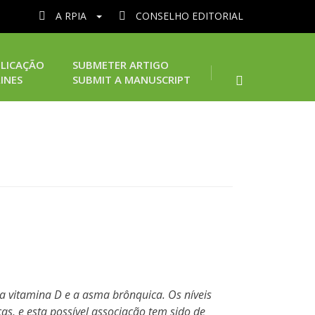
A RPIA
CONSELHO EDITORIAL
LICAÇÃO
SUBMETER ARTIGO
INES
SUBMIT A MANUSCRIPT
a vitamina D e a asma brônquica. Os níveis
s, e esta possível associação tem sido de