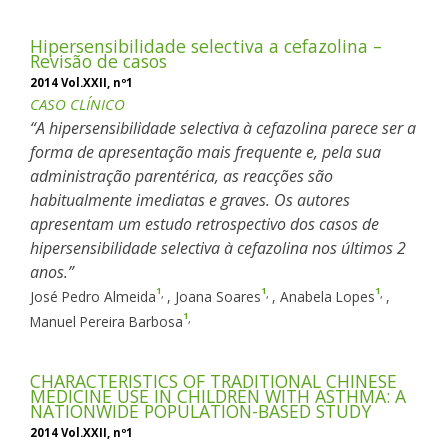
Hipersensibilidade selectiva a cefazolina –
Revisão de casos
2014 Vol.XXII, nº1
CASO CLÍNICO
A hipersensibilidade selectiva à cefazolina parece ser a
forma de apresentação mais frequente e, pela sua
administração parentérica, as reacções são
habitualmente imediatas e graves. Os autores
apresentam um estudo retrospectivo dos casos de
hipersensibilidade selectiva à cefazolina nos últimos 2
anos.
1
1
1
,
,
,
José Pedro Almeida
,
Joana Soares
,
Anabela Lopes
,
1
,
Manuel Pereira Barbosa
CHARACTERISTICS OF TRADITIONAL CHINESE
MEDICINE USE IN CHILDREN WITH ASTHMA: A
NATIONWIDE POPULATION-BASED STUDY
2014 Vol.XXII, nº1