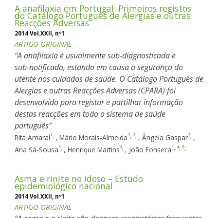
A anafilaxia em Portugal: Primeiros registos
do Catálogo Português de Alergias e outras
Reacções Adversas
2014 Vol.XXII, nº1
ARTIGO ORIGINAL
A anafilaxia é usualmente sub‑diagnosticada e
sub‑notificada, estando em causa a segurança do
utente nos cuidados de saúde. O Catálogo Português de
Alergias e outras Reacções Adversas (CPARA) foi
desenvolvido para registar e partilhar informação
destas reacções em todo o sistema de saúde
português
1
1
2
2
,
,
,
,
Rita Amaral
,
Mário Morais‑Almeida
,
Ângela Gaspar
,
1
3
1
4
5
,
,
,
,
,
Ana Sá‑Sousa
,
Henrique Martins
,
João Fonseca
Asma e rinite no idoso – Estudo
epidemiológico nacional
2014 Vol.XXII, nº1
ARTIGO ORIGINAL