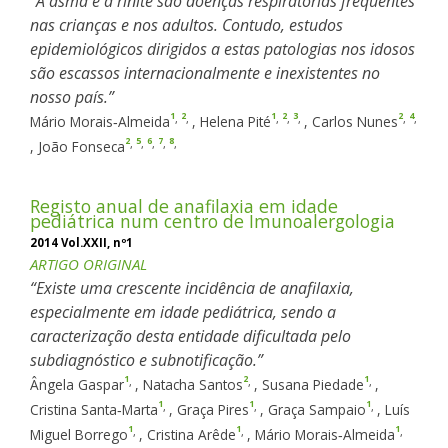
A asma e a rinite são doenças respiratórias frequentes
nas crianças e nos adultos. Contudo, estudos
epidemiológicos dirigidos a estas patologias nos idosos
são escassos internacionalmente e inexistentes no
nosso país.
1
2
1
2
3
2
4
,
,
,
,
,
,
,
Mário Morais‑Almeida
,
Helena Pité
,
Carlos Nunes
2
5
6
7
8
,
,
,
,
,
,
João Fonseca
Registo anual de anafilaxia em idade
pediátrica num centro de Imunoalergologia
2014 Vol.XXII, nº1
ARTIGO ORIGINAL
Existe uma crescente incidência de anafilaxia,
especialmente em idade pediátrica, sendo a
caracterização desta entidade dificultada pelo
subdiagnóstico e subnotificação.
1
2
1
,
,
,
Ângela Gaspar
,
Natacha Santos
,
Susana Piedade
,
1
1
1
,
,
,
Cristina Santa‑Marta
,
Graça Pires
,
Graça Sampaio
,
Luís
1
1
1
,
,
,
Miguel Borrego
,
Cristina Arêde
,
Mário Morais‑Almeida