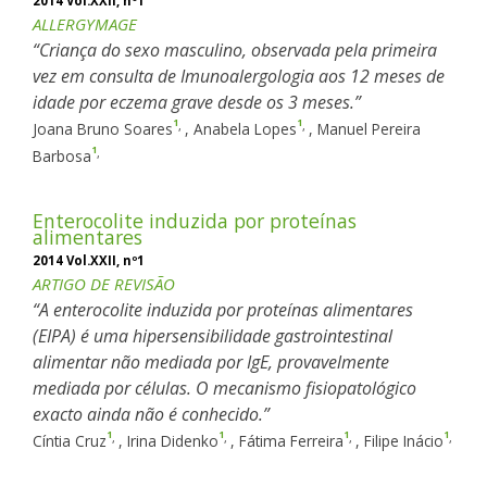
2014 Vol.XXII, nº1
ALLERGYMAGE
Criança do sexo masculino, observada pela primeira
vez em consulta de Imunoalergologia aos 12 meses de
idade por eczema grave desde os 3 meses.
1
1
,
,
Joana Bruno Soares
,
Anabela Lopes
,
Manuel Pereira
1
,
Barbosa
Enterocolite induzida por proteínas
alimentares
2014 Vol.XXII, nº1
ARTIGO DE REVISÃO
A enterocolite induzida por proteínas alimentares
(EIPA) é uma hipersensibilidade gastrointestinal
alimentar não mediada por IgE, provavelmente
mediada por células. O mecanismo fisiopatológico
exacto ainda não é conhecido.
1
1
1
1
,
,
,
,
Cíntia Cruz
,
Irina Didenko
,
Fátima Ferreira
,
Filipe Inácio